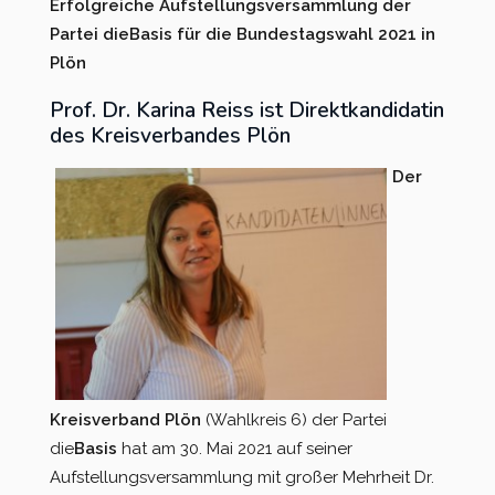
Erfolgreiche Aufstellungsversammlung der
Partei dieBasis für die Bundestagswahl 2021 in
Kreisverband Ostholstein
Plön
Kreisverband Pinneberg
Prof. Dr. Karina Reiss ist Direktkandidatin
des Kreisverbandes Plön
Kreisverband Plön
Der
Kreisverband Schleswig-
Flensburg
Kreisverband Segeberg
Kreisverband Steinburg
Kreisverband Stormarn
Kreisverband Plön
(Wahlkreis 6) der Partei
Kreisverband Rendsburg-
die
Basis
hat am 30. Mai 2021 auf seiner
Eckernförde
Aufstellungsversammlung mit großer Mehrheit Dr.