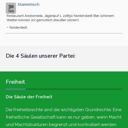
Stammtisch
30
Sep
Restaurant Andromeda, Jägerlauf 1, 22850 Norderstedt (Bei schönem
Wetter können wir gemütlich draußen sitzen!)
-
Norderstedt
Die 4 Säulen unserer Partei:
Freiheit
Die Säule der Freiheit
Die Freiheitsrechte sind die wichtigsten Grundrechte. Eine
freiheitliche Gesellschaft kann es nur geben, wenn Macht
und Machtstrukturen begrenzt und kontrolliert werden.