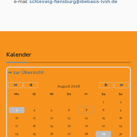
e-mail:
schleswig-flensburg@diebasis-lvsh.de
Vorheriges
Vorheriger
Nächstes
Nächste
Jahr
Monat
Monat
Jahr
Kalender
⇒ zur Übersicht
August 2026
Mo
Di
Mi
Do
Fr
Sa
So
1
2
3
4
5
6
7
8
9
10
11
12
13
14
15
16
17
18
19
20
21
22
23
24
25
26
27
28
29
30