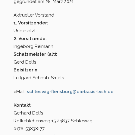
gegründet am 28. März 2021
Kreisverband Ostholstein
Aktrueller Vorstand
1. Vorsitzender:
Kreisverband Pinneberg
Unbesetzt
2. Vorsitzende:
Kreisverband Plön
Ingeborg Reimann
Schatzmeister (alt):
Kreisverband Schleswig-
Gerd Delfs
Flensburg
Beisitzerin:
Luitgard Schaub-Smets
Kreisverband Segeberg
eMail:
schleswig-flensburg@diebasis-lvsh.de
Kreisverband Steinburg
Kontakt
Kreisverband Stormarn
Gerhard Delfs
Rotkehlchenweg 15 24837 Schleswig
Kreisverband Rendsburg-
0176-53838177
Eckernförde