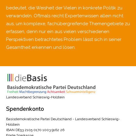
bedeutet, die Weisheit der Vielen in konkrete Politik zu
verwandeln. Oftmals reicht Expertenwissen allein nicht
aus, um komplexe, fachübergreifende Themengebiete zu
erfassen, denn nur ein aus vielen verschiedenen
Perspektiven betrachtetes Problem lässt sich in seiner
Gesamtheit erkennen und lösen.
Landesverband Schleswig-Holstein
Spendenkonto
Basisdemokratische Partei Deutschland - Landesverband Schleswig-
Holstein
IBAN DE53 2105 0170 1003 9162 26
Förde Sparkasse