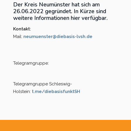
Der Kreis Neumünster hat sich am
26.06.2022 gegründet. In Kürze sind
Kreisverband Ostholstein
weitere Informationen hier verfügbar.
Kreisverband Pinneberg
Kontakt:
Mail:
neumuenster@diebasis-lvsh.de
Kreisverband Plön
Kreisverband Schleswig-
Flensburg
Telegramgruppe:
Kreisverband Segeberg
Telegramgruppe Schleswig-
Kreisverband Steinburg
Holstein:
t.me/diebasisfunktSH
Kreisverband Stormarn
Kreisverband Rendsburg-
Vorheriges
Vorheriger
Nächstes
Nächste
Jahr
Monat
Monat
Jahr
Eckernförde