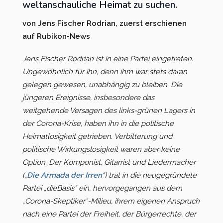
weltanschauliche Heimat zu suchen.
Kreisverband Ostholstein
von Jens Fischer Rodrian, zuerst erschienen
auf Rubikon-News
Kreisverband Pinneberg
Jens Fischer Rodrian ist in eine Partei eingetreten.
Kreisverband Plön
Ungewöhnlich für ihn, denn ihm war stets daran
gelegen gewesen, unabhängig zu bleiben. Die
Kreisverband Schleswig-
jüngeren Ereignisse, insbesondere das
Flensburg
weitgehende Versagen des links-grünen Lagers in
der Corona-Krise, haben ihn in die politische
Kreisverband Segeberg
Heimatlosigkeit getrieben. Verbitterung und
politische Wirkungslosigkeit waren aber keine
Kreisverband Steinburg
Option. Der Komponist, Gitarrist und Liedermacher
(„
Die Armada der Irren
“) trat in die neugegründete
Kreisverband Stormarn
Partei „dieBasis“ ein, hervorgegangen aus dem
„Corona-Skeptiker“-Milieu, ihrem eigenen Anspruch
Kreisverband Rendsburg-
Eckernförde
nach eine Partei der Freiheit, der Bürgerrechte, der