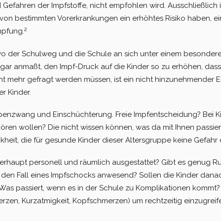
efahren der Impfstoffe, nicht empfohlen wird. Aus­schließlich 
d von bestimmten Vorerkrankungen ein erhöhtes Risiko haben, 
2
Impfung.
o der Schulweg und die Schule an sich unter einem besonderen
gar anmaßt, den Impf-Druck auf die Kinder so zu erhöhen, dass
ht mehr gefragt werden müssen, ist ein nicht hinzunehmender Ein
r Kinder.
enzwang und Einschüchte­rung. Freie Impfentscheidung? Bei Kin
n wollen? Die nicht wissen können, was da mit Ihnen passiere
heit, die für gesunde Kinder dieser Altersgruppe keine Gefahr d
erhaupt personell und räum­lich ausgestattet? Gibt es genug 
r den Fall eines Impfschocks anwesend? Sollen die Kinder dana
? Was passiert, wenn es in der Schule zu Komplikationen kommt
rzen, Kurz­atmigkeit, Kopfschmerzen) um rechtzeitig einzugreif