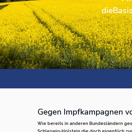
dieBasis
Kreisverband Ostholstein
Kreisverband Pinneberg
Kreisverband Plön
Kreisverband Schleswig-
Flensburg
.
Kreisverband Segeberg
Kreisverband Steinburg
Kreisverband Stormarn
Gegen Impfkampagnen vo
Kreisverband Rendsburg-
Wie bereits in anderen Bundesländern ges
Eckernförde
Schleswig-Holstein die doch ei­gentlich zur