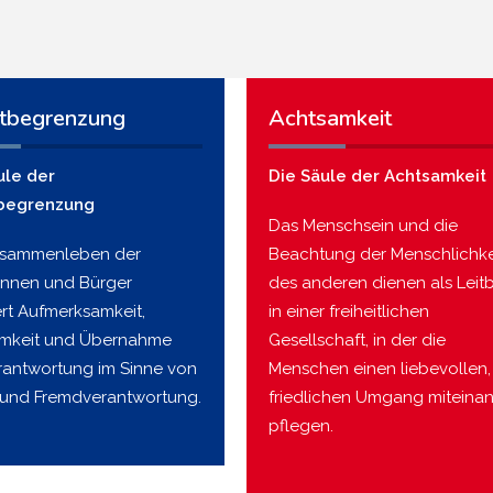
tbegrenzung
Achtsamkeit
ule der
Die Säule der Achtsamkeit
begrenzung
Das Menschsein und die
usammenleben der
Beachtung der Menschlichke
innen und Bürger
des anderen dienen als Leitb
ert Aufmerksamkeit,
in einer freiheitlichen
mkeit und Übernahme
Gesellschaft, in der die
rantwortung im Sinne von
Menschen einen liebevollen,
 und Fremdverantwortung.
friedlichen Umgang miteina
pflegen.