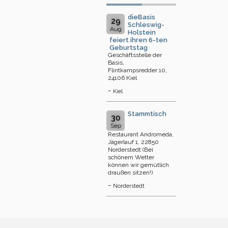
dieBasis
29
Schleswig-
Aug
Holstein
feiert ihren 6-ten
Geburtstag
Geschäftsstelle der
Basis,
Flintkampsredder 10,
24106 Kiel
-
Kiel
Stammtisch
30
Sep
Restaurant Andromeda,
Jägerlauf 1, 22850
Norderstedt (Bei
schönem Wetter
können wir gemütlich
draußen sitzen!)
-
Norderstedt