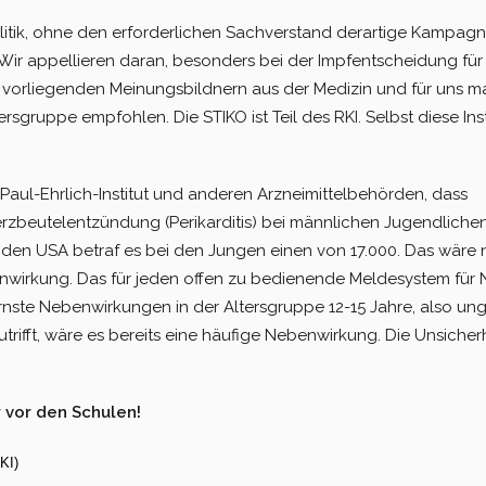
litik, ohne den erforderlichen Sachverstand derartige Kampagn
. Wir appellieren daran, besonders bei der Impfent­scheidung fü
orliegenden Meinungsbildnern aus der Medizin und für uns m
ersgruppe empfohl­en. Die STIKO ist Teil des RKI. Selbst diese Inst
 Paul-Ehrlich-Institut und ande­ren Arzneimittelbehörden, dass
beutelentzündung (Perikarditis) bei männlichen Jugendlichen v
 den USA betraf es bei den Jungen einen von 17.000. Das wäre n
nwirkung. Das für jeden offen zu bedienende Meldesystem fü
ste Nebenwirkungen in der Altersgruppe 12-15 Jahre, also ungef
ifft, wäre es bereits eine häufige Nebenwirkung. Die Unsicherhe
vor den Schulen!
KI)