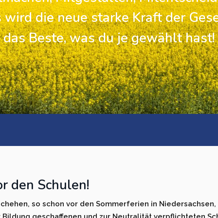
 wird die neue starke Kraft der Gese
das Beste, was du je gewählt hast!
r den Schulen!
chehen, so schon vor den Som­merferien in Niedersachsen, 
 Bildung geschaffenen und zur Neutralität verpflichteten Sch