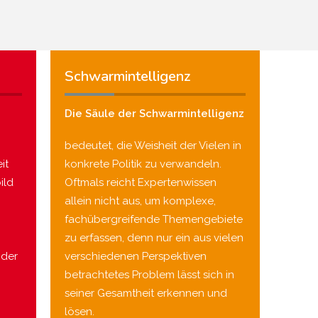
Schwarmintelligenz
Die Säule der Schwarmintelligenz
bedeutet, die Weisheit der Vielen in
it
konkrete Politik zu verwandeln.
ild
Oftmals reicht Expertenwissen
allein nicht aus, um komplexe,
fachübergreifende Themengebiete
zu erfassen, denn nur ein aus vielen
nder
verschiedenen Perspektiven
betrachtetes Problem lässt sich in
seiner Gesamtheit erkennen und
lösen.