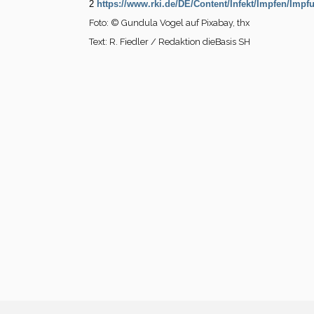
2
https://www.rki.de/DE/Content/Infekt/Impfen/Im
Foto: © Gundula Vogel auf Pixabay, thx
Text: R. Fiedler / Redaktion dieBasis SH