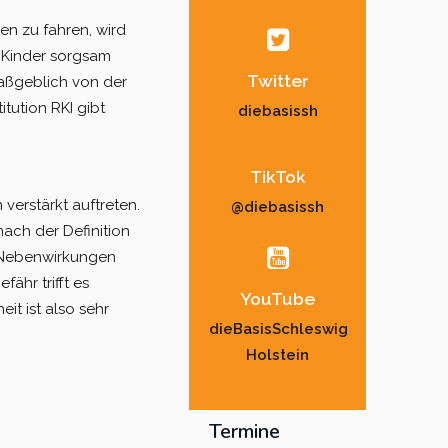
en zu fahren, wird
r Kinder sorgsam
Twitter
aßgeblich von der
itution RKI gibt
diebasissh
TikTok
er­stärkt auftreten.
@diebasissh
ach der Definition
r Nebenwirkungen
ähr trifft es
YouTube
it ist also sehr
dieBasisSchleswig
Holstein
Termine