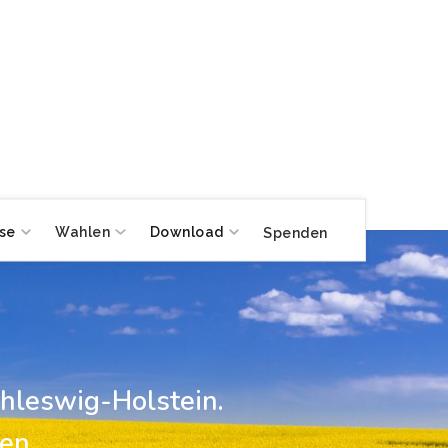
se
Wahlen
Download
Spenden
hleswig-Holstein.
en,