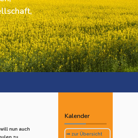
llschaft,
Vorheriges
Vorheriger
Nächstes
Nächstes
Jahr
Monat
Monat
Jahr
Kalender
will nun auch
⇒ zur Übersicht
u­len zu