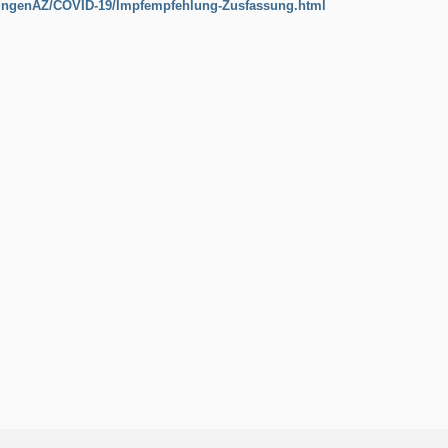
pfungenAZ/COVID-19/Impfempfehlung-Zusfassung.html