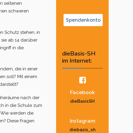
in seltenen
einen schweren
Spendenkonto
 Schutz stehen, in
 sie ab 14 darüber
griff in die
dieBasis-SH
im Internet:
dern, die in einer
n soll? Mit einem
arstellt?
Facebook
Ruheräume nach der
dieBasisSH
ch in die Schule zum
? Wie werden die
Instagram
en? Diese Fragen
diebasis_sh