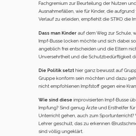
Fachgremium zur Beurteilung der Nutzen und G
Ausnahmefällen, wie für Kinder, die aufgrun
Verlauf zu erleiden, empfiehlt die STIKO die 
Dass man Kinder
auf dem Weg zur Schule, w
Impf-Busse lo­cken möchte und sich dabei so
angeblich frei entscheiden und die Eltern nic
Unversehrtheit und die Schutzbedürftigkeit de
Die Politik setzt
hier ganz bewusst auf Grupp
Gruppe konform sein möchten und dazu gehöre
nicht empfohlenen Impfstoff gegen eine Krank
Wie sind diese
improvisierten Impf-Busse üb
Impfung? Sind ge­nug Ärzte und Ersthelfer fü
Unterricht gehen, auch zum Sportun­terricht
Lehrer geschult, das zu erkennen (Brustschme
sind völlig ungeklärt.